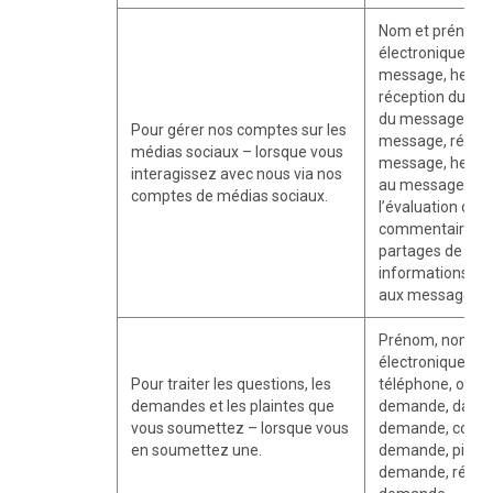
Nom et prénom,
électronique, se
message, heure 
réception du me
du message, piè
Pour gérer nos comptes sur les
message, répon
médias sociaux – lorsque vous
message, heure 
interagissez avec nous via nos
au message, inf
comptes de médias sociaux.
l’évaluation de l
commentaires s
partages de me
informations sur
aux messages.
Prénom, nom, a
électronique, p
Pour traiter les questions, les
téléphone, objet
demandes et les plaintes que
demande, date d
vous soumettez – lorsque vous
demande, conte
en soumettez une.
demande, pièces 
demande, répons