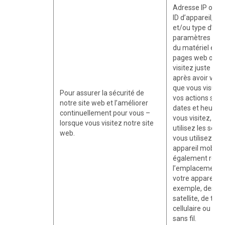
Adresse IP ou a
ID d’appareil, n
et/ou type d’appa
paramètres et c
du matériel et de
pages web ou si
visitez juste ava
après avoir visit
que vous visualis
Pour assurer la sécurité de
vos actions sur le
notre site web et l’améliorer
dates et heures
continuellement pour vous –
vous visitez, ac
lorsque vous visitez notre site
utilisez les serv
web.
vous utilisez le s
appareil mobile
également recuei
l’emplacement 
votre appareil en
exemple, des si
satellite, de tou
cellulaire ou de 
sans fil.