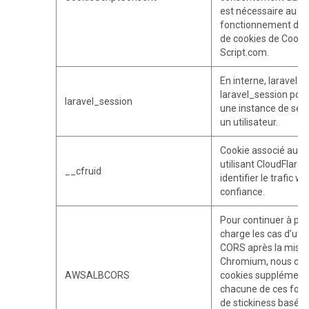
est nécessaire au b
fonctionnement de l
de cookies de Cooki
Script.com.
En interne, laravel ut
laravel_session pour 
laravel_session
une instance de ses
un utilisateur.
Cookie associé aux s
utilisant CloudFlare, 
__cfruid
identifier le trafic w
confiance.
Pour continuer à pr
charge les cas d’util
CORS après la mise 
Chromium, nous cré
AWSALBCORS
cookies supplémenta
chacune de ces fonc
de stickiness basées